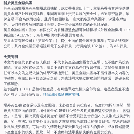
關於英皇金融集團
英皇金融集團為英皇集團成員機構，屹立香港逾四十年，主要為香港客戶提供優
質貴金屬及外匯買賣服務，集團著重網上交易系統的安全性，透過嚴密監管，確
保交易 平台高效而穩定。且憑藉穩固根基、龐大網絡及專業團隊，深受客戶信
任。我們持有多項國際認可牌照，是一間受嚴格監管的正規經紀商。
英皇金融集團﹝香港﹞有限公司為香港證監會認可持牌槓桿式外匯金融機構 ﹝中
央編號 : ACJ776﹞，為客戶提供槓桿外匯買賣服務。
英皇金業有限公司 (「英皇金業」)，提供全面的貴金屬投資服務；英皇金號有限
公司，其為金銀業貿易場認可電子交易行員 （行員編號 102 號），為 AA 行員。
免責聲明
本文內容僅代表作者個人觀點，不代表英皇金融集團官方立場，也不能作為投資
建議。文章內容僅做參考，讀者不應以本文作為任何投資依據。英皇金融集團對
任何以本文為交易依據的結果不承擔責任。英皇金融集團亦不能保證本文內容的
準確性。在做出任何投資決定之前，您應該尋求獨立財務顧問的建議，以確保您
了解風險。
差價合約（CFD）是槓桿性產品，有可能導致您損失全部資金。這些產品並不適
合所有人，請謹慎投資。
詳情細閱風險披露聲明
。
場外黃金/白銀交易涉及高度風險，未必適合所有投資者。高度的槓桿可為閣下帶
來負面或正面的影響。場外黃金/白銀並非受證券及期貨事務監察委員會﹝「證監
會」﹞監管，因此買賣場外黃金/白銀將不會受到證監會所頒布的規則或規例所約
束。閣下在決定買賣場外黃金/白銀之前應審慎考慮自己的投資目標、交易經驗以
及風險接受程度。可能出現的情況包括蒙受損失超過存入的資金，或在極端情況
下產生更多的損失。因此，閣下不應將無法承受損失的資金用於投資。