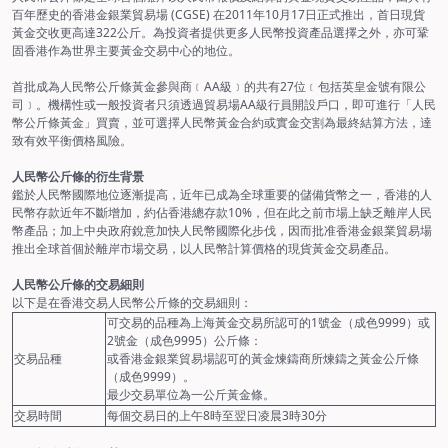
百年歷史的香港金銀業貿易場 (CGSE) 在2011年10月17日正式推出，首日現貨
黃金交收更高達322公斤。為投資者提供更多人民幣投資產品選擇之外，亦可鞏
固香港作為世界主要黃金交易中心的地位。
首批成為人民幣公斤條黃金參與商﹝AA級﹞的共有27位﹝包括英皇金號有限公
司﹞。機構性或一般投資者只須透過貿易場AA級行員開設戶口，即可進行「人民
幣公斤條黃金」買賣，並可選擇人民幣黃金合約或實金交割為最終結算方法，達
致有效平衡價格風險。
人民幣公斤條的衍生背景
鑑於人民幣國際地位逐漸提高，近年已成為全球重要的儲備貨幣之一，香港的人
民幣存款近年不斷增加，約佔香港總存款10%，但在此之前市場上缺乏離岸人民
幣產品；加上中央政府銳意加快人民幣國際化步伐，因而批准香港金銀業貿易場
推出全球首個於離岸市場交易，以人民幣計算價格的現貨黃金交易產品。
人民幣公斤條的交易細則
以下是在香港交易人民幣公斤條的交易細則：
可交易的品種為上海黃金交易所認可的1號金（成色9999）或
2號金（成色9995）公斤條：
交易品種
或香港金銀業貿易場認可的黃金煉鑄商所煉鑄之黃金公斤條
（成色9999）。
最少交易單位為一公斤黃金條。
交易時間
每個交易日的上午8時至翌日凌晨3時30分