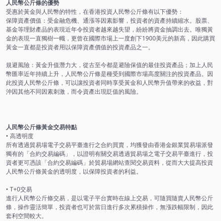
人民幣公斤條的優勢
受惠於黃金與人民幣的特性，在香港投資人民幣公斤條有以下優勢：
保障資產價值：受金融危機、通漲等因素影響，投資者的資產持續縮水。股票、
基金等理財產品的表現近年令投資者越來越失望，紛紛將資金抽調出去。唯獨黃
金的表現一直獨樹一幟，更曾在國際市場上一度創下1900美元的新高，因此購買
黃金一直都是投資者用以保障資產價值的投資產品之一。
規避風險：黃金升值潛力大，從古至今都是避險保值的最佳投資產品；加上人民
幣匯率近年持續上升，人民幣公斤條是種受到國際市場高度關注的投資產品。因
此投資人民幣公斤條，可以讓投資者同時享受黃金和人民幣升值帶來的收益，對
沖因其他不同因素刺激，而令資產出現貶值的風險。
人民幣公斤條黃金交易特點
• 高透明度
所有透過貿易場電子交易平臺進行之合約買賣，均獲發由香港金銀業貿易場派發
獨有的「合約交易編碼」，以證明有關交易透過貿易場之電子交易平臺進行，投
資者更可憑該「合約交易編碼」於貿易場網站查閱交易資料，從而大大提高投資
人民幣公斤條黃金的透明度，以保障投資者的利益。
• T+0交易
進行人民幣公斤條交易，是以電子平台實時在線上交易，可隨買隨賣人民幣公斤
條，操作靈活簡單，投資者也可於當日進行多次累積操作，無漲跌幅限制，因此
套利空間較大。