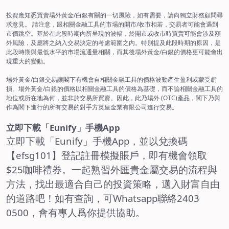
投資應知悉買賣場外黃金/白銀有關的一切風險，如有需要，請向獨立財務顧問尋
求意見。 請注意，跟相關金融工具的市場的開市/收市相若，交易者可能會遇到
市價跳空。基於在此段時期內所呈現的波幅，於開市或收市時買賣可能會涉及額
外風險，及應將之納入交易決定的考慮範圍之內。特別提及此段時期的原因，是
此段時期與最低水平的市場流通量相關，而其後場外黃金/白銀的價格更可能會出
現重大的變動。
場外黃金/白銀交易讓閣下有機會自相關金融工具的價格波動產生盈利或蒙受虧
損。場外黃金/白銀的價格以相關金融工具的價格為基礎，而不論相關金融工具的
地位或所在地為何，並非於交易所買賣。因此，此乃場外 (OTC)產品，閣下乃與
作為閣下進行的所有交易的對手方英皇金業有限公司進行交易。
立即下載「Eunify」手機App
立即下載「Eunify」手機App，並以兌換碼
【efsg
101
】登記註冊模擬賬戶，即有機會領取
$25
咖啡禮券。一起熟習外匯貴金屬交易的流程與
方法，找出最適合自己的投資策略，邁入財富自由
的道路吧！如有查詢，可
Whatsapp
聯絡
2403
0500
，
會有
專人爲你提供協助。