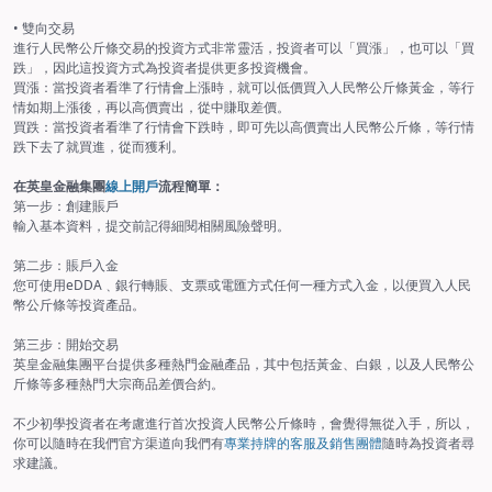
• 雙向交易
進行人民幣公斤條交易的投資方式非常靈活，投資者可以「買漲」，也可以「買
跌」，因此這投資方式為投資者提供更多投資機會。
買漲：當投資者看準了行情會上漲時，就可以低價買入人民幣公斤條黃金，等行
情如期上漲後，再以高價賣出，從中賺取差價。
買跌：當投資者看準了行情會下跌時，即可先以高價賣出人民幣公斤條，等行情
跌下去了就買進，從而獲利。
在英皇金融集團
線上開戶
流程簡單：
第一步：創建賬戶
輸入基本資料，提交前記得細閱相關風險聲明。
第二步：賬戶入金
您可使用eDDA﹑銀行轉賬、支票或電匯方式任何一種方式入金，以便買入人民
幣公斤條等投資產品。
第三步：開始交易
英皇金融集團平台提供多種熱門金融產品，其中包括黃金、白銀，以及人民幣公
斤條等多種熱門大宗商品差價合約。
不少初學投資者在考慮進行首次投資人民幣公斤條時，會覺得無從入手，所以，
你可以隨時在我們官方渠道向我們有
專業持牌的客服及銷售團體
隨時為投資者尋
求建議。