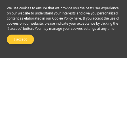
We use cookies to ensure that we provide you the best user experience
on our website to understand your interests and give you personalized
content as elaborated in our
Cookie Policy
here. If you accept the use of
cookies on our website, please indicate your acceptance by clicking the
"I accept" button. You may manage your cookies settings at any time.
I accept
Follow Us
©2024 Emperor Financial Services Limited
Terms of Use and Conditions
|
Privacy Policy
The risk of loss in leveraged foreign exchange trading can be substantial. You may
sustain losses in excess of your initial margin funds. Placing contingent orders,