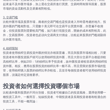
起來遠不及外匯市場多，加上需在交易所進行買賣、交易時間有限等因素，股票
市場的資金流動性及交易量相對較低。
3. 交易門檻
比較外匯市場及股票市場，兩者的交易門檻也是投資者入市時需考慮的地方。投
資外匯的門檻相對低，只需數十美元即可在交易平台買賣外匯，亦普遍不收佣
金，但投資股票則需要較高門檻，如只進行現股交易，開倉的成本相對較高，此
外，交易股票時，投資者也必須向交易商支付佣金，比較起來股票的門檻就顯得
比外匯市場高。
4. 槓桿限制
投資者使用槓桿交易投資外匯的情況亦相當普遍，而且與股票市場相比較，只要
投資者有外匯投資賬戶就可以使用槓桿投資外匯，而且大部分交易平台都提供較
高槓桿比率，例如200：1的槓桿比率予投資者，故外匯投資者較容易利用槓桿投
資外匯。相反，應用在股票投資的槓桿比率一般不高，而且受限於股票市場的監
管，使用槓桿購入股票的槓桿比率亦較低，且並非每個投資者都可使用槓桿投資
股票，須滿足特定資格要求。
投資者如何選擇投資哪個市場
比較過外匯和股票的不同分別後，投資者可根據自己的投資風格，選擇使用哪一
種投資工具中。一般而言，短線投資者、中期投資者及長期投資者都有較適合的
投資工具，不能一概而論：