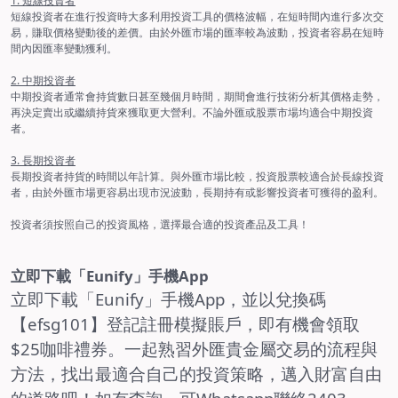
1. 短線投資者
短線投資者在進行投資時大多利用投資工具的價格波幅，在短時間內進行多次交
易，賺取價格變動後的差價。由於外匯市場的匯率較為波動，投資者容易在短時
間內因匯率變動獲利。
2. 中期投資者
中期投資者通常會持貨數日甚至幾個月時間，期間會進行技術分析其價格走勢，
再決定賣出或繼續持貨來獲取更大營利。不論外匯或股票市場均適合中期投資
者。
3. 長期投資者
長期投資者持貨的時間以年計算。與外匯市場比較，投資股票較適合於長線投資
者，由於外匯市場更容易出現市況波動，長期持有或影響投資者可獲得的盈利。
投資者須按照自己的投資風格，選擇最合適的投資產品及工具！
立即下載「Eunify」手機App
立即下載「Eunify」手機App，並以兌換碼
【efsg
101
】登記註冊模擬賬戶，即有機會領取
$25
咖啡禮券。一起熟習外匯貴金屬交易的流程與
方法，找出最適合自己的投資策略，邁入財富自由