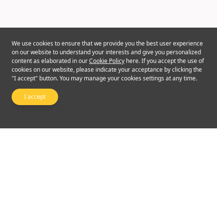
We use cookies to ensure that we provide you the best user experience
on our website to understand your interests and give you personalized
content as elaborated in our
Cookie Policy
here. If you accept the use of
cookies on our website, please indicate your acceptance by clicking the
"I accept" button. You may manage your cookies settings at any time.
I accept
Follow Us
©2024 Emperor Financial Services Limited
Terms of Use and Conditions
|
Privacy Policy