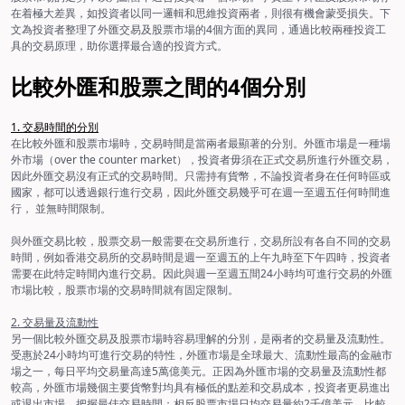
在着極大差異，如投資者以同一邏輯和思維投資兩者，則很有機會蒙受損失。下
文為投資者整理了外匯交易及股票市場的4個方面的異同，通過比較兩種投資工
具的交易原理，助你選擇最合適的投資方式。
比較外匯和股票之間的4個分別
1. 交易時間的分別
在比較外匯和股票市場時，交易時間是當兩者最顯著的分別。外匯市場是一種場
外市場（over the counter market），投資者毋須在正式交易所進行外匯交易，
因此外匯交易沒有正式的交易時間。只需持有貨幣，不論投資者身在任何時區或
國家，都可以透過銀行進行交易，因此外匯交易幾乎可在週一至週五任何時間進
行， 並無時間限制。
與外匯交易比較，股票交易一般需要在交易所進行，交易所設有各自不同的交易
時間，例如香港交易所的交易時間是週一至週五的上午九時至下午四時，投資者
需要在此特定時間內進行交易。因此與週一至週五間24小時均可進行交易的外匯
市場比較，股票市場的交易時間就有固定限制。
2. 交易量及流動性
另一個比較外匯交易及股票市場時容易理解的分別，是兩者的交易量及流動性。
受惠於24小時均可進行交易的特性，外匯市場是全球最大、流動性最高的金融市
場之一，每日平均交易量高達5萬億美元。正因為外匯市場的交易量及流動性都
較高，外匯市場幾個主要貨幣對均具有極低的點差和交易成本，投資者更易進出
或退出市場，把握最佳交易時間；相反股票市場日均交易量約2千億美元，比較